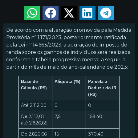
De acordo com a alteração promovida pela Medida
Provisória nº 1.171/2023, posteriormente ratificada
pela Lei nº 14.663/2023, a apuração do imposto de
renda sobre os ganhos de indivíduos será realizada
conforme a tabela progressiva mensal a seguir, a
partir do mês de maio do ano-calendário de 2023:
Base de
Alíquota
(%)
Parcela a
Cálculo (R$)
Deduzir do IR
(R$)
Até 2.112,00
0
0
De 2.112,01
7,5
158,40
até 2.826,65
De 2.826,66
15
370,40