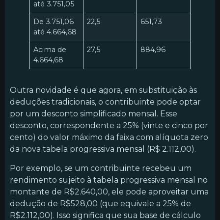
até 3.751,05
De 3.751,06
22,5
651,73
até 4.664,68
Acima de
27,5
884,96
4.664,68
Outra novidade é que agora, em substituição às
deduções tradicionais, o contribuinte pode optar
por um desconto simplificado mensal. Esse
desconto, correspondente a 25% (vinte e cinco por
cento) do valor máximo da faixa com alíquota zero
da nova tabela progressiva mensal (R$ 2.112,00).
Por exemplo, se um contribuinte recebeu um
rendimento sujeito à tabela progressiva mensal no
montante de R$2.640,00, ele pode aproveitar uma
dedução de R$528,00 (que equivale a 25% de
R$2.112,00). Isso significa que sua base de cálculo